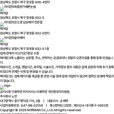
경상북도 포항시 북구 창포동 636-4번지
쑥뜸본가예쁜눈썹
헤어샵
경상북도 포항시 북구 창포동 632-5
안소영 남성헤어 전문점
헤어샵
경상북도 포항시 북구 창포동 632-5번지
랄라헤어
헤어샵
경상북도 포항시 북구 창포동 632-5 1층
업체 관계자 이신가요?
정보 수정
헤어링크에 노출되는 상호명, 주소, 연락처는 공공데이터 포털의 오픈자료를 통해 등록 되었습니
다.
매장사진, 소개글, 영업시간, 휴무일, 시술사진, 가격정보 등의 내용은 업체 요청에 의해 추가 등록
되었으며 언제든 삭제 및 변경될 수 있습니다.
헤어링크는 업체 페이지를 제공할 뿐 관련 시술 등에 일체 개입하지 않으며 법적인 분쟁에 책임지
지 않습니다.
공지사항
이용약관
위치서비스이용약관
개인정보처리방침
주식회사 노먼
대구광역시 중구 명덕로 179, 2층 | 대표이사 : 손재락
사업자등록번호 : 647-88-02159 | 통신판매신고번호 : 제2024-대구중구-0933호
Copyright © 2026 NORMAN Co., Ltd. All rights reserved.