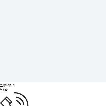
프롬마레뷰티
뷰티샵