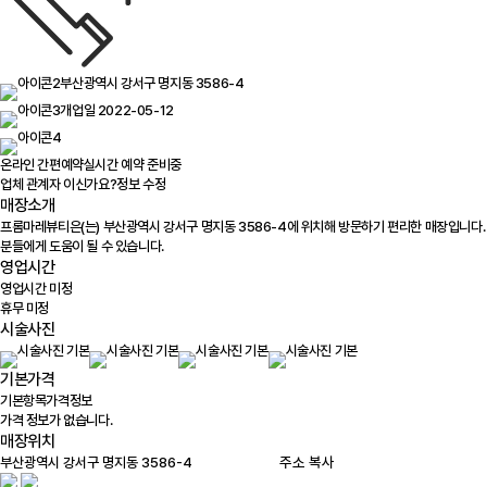
부산광역시 강서구 명지동 3586-4
개업일 2022-05-12
온라인 간편예약
실시간 예약 준비중
업체 관계자 이신가요?
정보 수정
매장소개
프롬마레뷰티은(는) 부산광역시 강서구 명지동 3586-4에 위치해 방문하기 편리한 매장입니다.
분들에게 도움이 될 수 있습니다.
영업시간
영업시간 미정
휴무 미정
시술사진
기본가격
기본항목
가격정보
가격 정보가 없습니다.
매장위치
100m
주소 복사