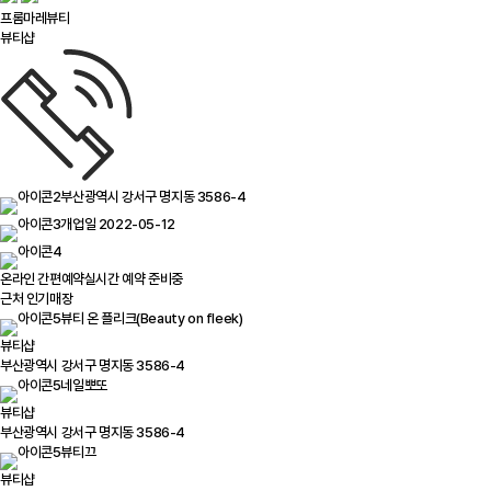
프롬마레뷰티
뷰티샵
부산광역시 강서구 명지동 3586-4
개업일 2022-05-12
온라인 간편예약
실시간 예약 준비중
근처 인기매장
뷰티 온 플리크(Beauty on fleek)
뷰티샵
부산광역시 강서구 명지동 3586-4
네일뽀또
뷰티샵
부산광역시 강서구 명지동 3586-4
뷰티끄
뷰티샵