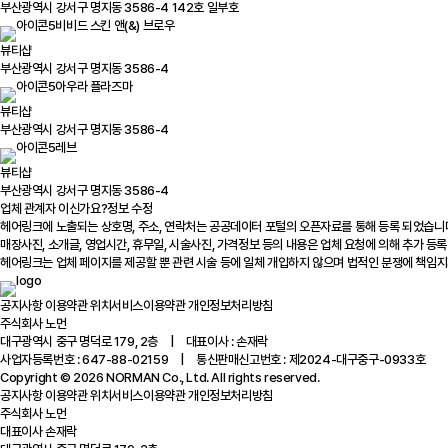
부산광역시 강서구 명지동 3586-4 142호 일부호
비비드 스킨 앤(&) 브로우
뷰티샵
부산광역시 강서구 명지동 3586-4
아우라 플라즈마
뷰티샵
부산광역시 강서구 명지동 3586-4
레브
뷰티샵
부산광역시 강서구 명지동 3586-4
업체 관계자 이신가요?
정보 수정
헤어링크에 노출되는 상호명, 주소, 연락처는 공공데이터 포털의 오픈자료를 통해 등록 되었습니
매장사진, 소개글, 영업시간, 휴무일, 시술사진, 가격정보 등의 내용은 업체 요청에 의해 추가 등록
헤어링크는 업체 페이지를 제공할 뿐 관련 시술 등에 일체 개입하지 않으며 법적인 분쟁에 책임지
공지사항
이용약관
위치서비스이용약관
개인정보처리방침
주식회사 노먼
대구광역시 중구 명덕로 179, 2층 | 대표이사 : 손재락
사업자등록번호 : 647-88-02159 | 통신판매신고번호 : 제2024-대구중구-0933호
Copyright © 2026 NORMAN Co., Ltd. All rights reserved.
공지사항
이용약관
위치서비스이용약관
개인정보처리방침
주식회사 노먼
대표이사 손재락