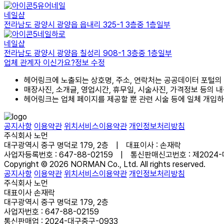
유어네일
네일샵
전라남도 광양시 광양읍 읍내리 325-1 3층중 1층일부
네일하로
네일샵
전라남도 광양시 광양읍 칠성리 908-1 3층중 1층일부
업체 관계자 이신가요?
정보 수정
헤어링크에 노출되는 상호명, 주소, 연락처는 공공데이터 포털의
매장사진, 소개글, 영업시간, 휴무일, 시술사진, 가격정보 등의 
헤어링크는 업체 페이지를 제공할 뿐 관련 시술 등에 일체 개입
공지사항
이용약관
위치서비스이용약관
개인정보처리방침
주식회사 노먼
대구광역시 중구 명덕로 179, 2층 | 대표이사 : 손재락
사업자등록번호 : 647-88-02159 | 통신판매신고번호 : 제2024
Copyright © 2026 NORMAN Co., Ltd. All rights reserved.
공지사항
이용약관
위치서비스이용약관
개인정보처리방침
주식회사 노먼
대표이사 손재락
대구광역시 중구 명덕로 179, 2층
사업자번호 : 647-88-02159
통신판매업 : 2024-대구중구-0933