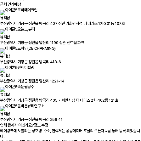
근처 인기매장
로하메이크업
뷰티샵
부산광역시 기장군 정관읍 방곡리 407 정관 가화만사성 더 테라스 1차 301동 107호
오늘도,뷰티
뷰티샵
부산광역시 기장군 정관읍 달산리 1199 정관 센트럴 파크
드챠밍(DE CHARMING)
뷰티샵
부산광역시 기장군 정관읍 방곡리 418-6
편백더힐링
뷰티샵
부산광역시 기장군 정관읍 달산리 1221-14
속눈썹공주
뷰티샵
부산광역시 기장군 정관읍 방곡리 405 가화만사성 더 테라스 2차 402동 121호
올바른뷰티연구소
뷰티샵
부산광역시 기장군 정관읍 방곡리 256-11
업체 관계자 이신가요?
정보 수정
헤어링크에 노출되는 상호명, 주소, 연락처는 공공데이터 포털의 오픈자료를 통해 등록 되었습니
다.