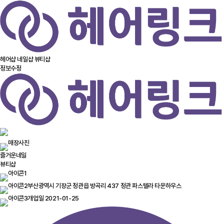
헤어샵
네일샵
뷰티샵
정보수정
즐거운네일
뷰티샵
부산광역시 기장군 정관읍 방곡리 437 정관 파스텔라 타운하우스
개업일 2021-01-25