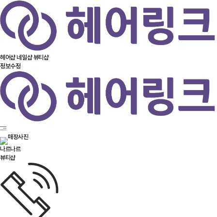
헤어샵
네일샵
뷰티샵
정보수정
나르나르
뷰티샵