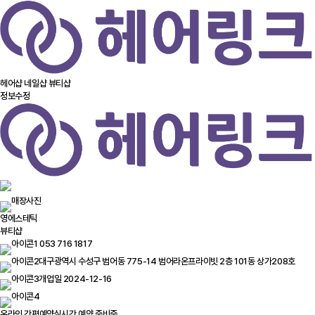
헤어샵
네일샵
뷰티샵
정보수정
영에스테틱
뷰티샵
053 716 1817
대구광역시 수성구 범어동 775-14 범어라온프라이빗 2층 101동 상가208호
개업일 2024-12-16
온라인 간편예약
실시간 예약 준비중