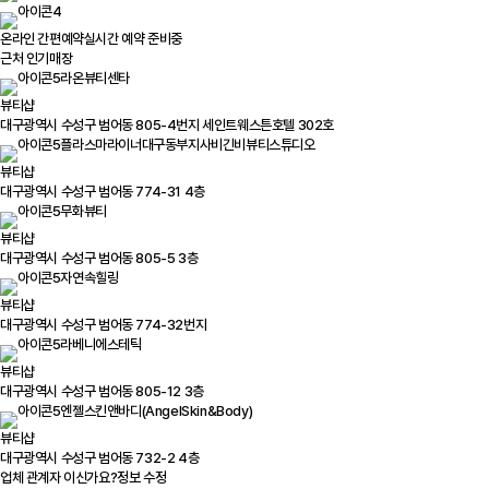
온라인 간편예약
실시간 예약 준비중
근처 인기매장
라온뷰티센타
뷰티샵
대구광역시 수성구 범어동 805-4번지 세인트웨스튼호텔 302호
플라스마라이너대구동부지사비긴비뷰티스튜디오
뷰티샵
대구광역시 수성구 범어동 774-31 4층
무화뷰티
뷰티샵
대구광역시 수성구 범어동 805-5 3층
자연속힐링
뷰티샵
대구광역시 수성구 범어동 774-32번지
라베니에스테틱
뷰티샵
대구광역시 수성구 범어동 805-12 3층
엔젤스킨앤바디(AngelSkin&Body)
뷰티샵
대구광역시 수성구 범어동 732-2 4층
업체 관계자 이신가요?
정보 수정