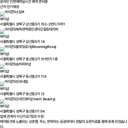
온라인 간편예약
실시간 예약 준비중
근처 인기매장
소담#
뷰티샵
서울특별시 성북구 삼선동5가 152-2번지 지하1
해독면역증진센타오힐링테라피
뷰티샵
서울특별시 성북구 삼선동5가 14
블루밍로사(BloomingRosa)
뷰티샵
서울특별시 성북구 동선동2가 101번지 1층
송하피부샵
뷰티샵
서울특별시 성북구 동선동2가 114
또바네일
뷰티샵
서울특별시 성북구 동선동2가 12
오네뜨뷰티(Onett Beauty)
뷰티샵
서울특별시 성북구 동선동1가 54
업체 관계자 이신가요?
정보 수정
헤어링크에 노출되는 상호명, 주소, 연락처는 공공데이터 포털의 오픈자료를 통해 등록 되었습니
다.