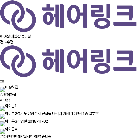
헤어샵
네일샵
뷰티샵
정보수정
숨터헤어샵
헤어샵
경기도 남양주시 진접읍 내각리 756-12번지 1층 일부호
개업일 2018-11-02
온라인 간편예약
실시간 예약 준비중