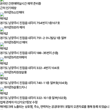
온라인 간편예약
실시간 예약 준비중
근처 인기매장
소민헤어
헤어샵
경기도 남양주시 진접읍 내각리 754번지 1층107호
보라 헤어
헤어샵
경기도 남양주시 진접읍 내각리 751-2 수니빌딩 1층 일부
정미선 헤어
헤어샵
경기도 남양주시 진접읍 내각리 188-35번지 (1층)
까르마헤어
헤어샵
경기도 남양주시 진접읍 내각리 322-4번지 104호
차원장살롱
헤어샵
경기도 남양주시 진접읍 내각리 740-1 1층 일부호(104호)
살롱드지니
헤어샵
경기도 남양주시 진접읍 내각리 322-10 1층 일부(102호)
업체 관계자 이신가요?
정보 수정
헤어링크에 노출되는 상호명, 주소, 연락처는 공공데이터 포털의 오픈자료를 통해 등록 되었습니