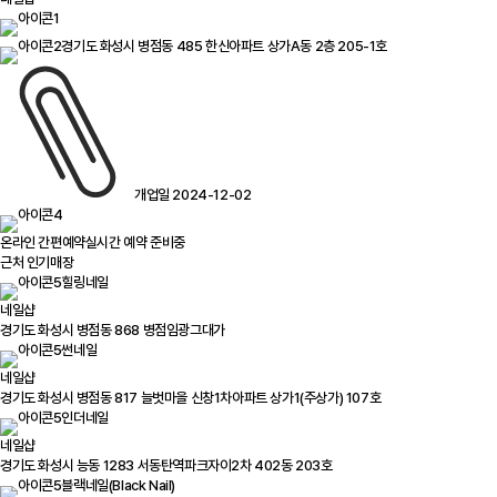
경기도 화성시 병점동 485 한신아파트 상가A동 2층 205-1호
개업일 2024-12-02
온라인 간편예약
실시간 예약 준비중
근처 인기매장
힐링네일
네일샵
경기도 화성시 병점동 868 병점임광그대가
썬네일
네일샵
경기도 화성시 병점동 817 늘벗마을 신창1차아파트 상가1(주상가) 107호
인더네일
네일샵
경기도 화성시 능동 1283 서동탄역파크자이2차 402동 203호
블랙네일(Black Nail)