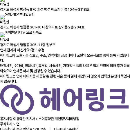
네일샵
경기도 화성시 병점동 870 화성 병점 에스케이 뷰 104동 S118호
온드네일뷰티
네일샵
경기도 화성시 병점동 361-10 대창아파트 상가동 2층 204호
더네일 오로지푸스
네일샵
경기도 화성시 병점동 305-1 1층 일부호
업체 관계자 이신가요?
정보 수정
헤어링크에 노출되는 상호명, 주소, 연락처는 공공데이터 포털의 오픈자료를 통해 등록 되었습니
다.
매장사진, 소개글, 영업시간, 휴무일, 시술사진, 가격정보 등의 내용은 업체 요청에 의해 추가 등록
되었으며 언제든 삭제 및 변경될 수 있습니다.
헤어링크는 업체 페이지를 제공할 뿐 관련 시술 등에 일체 개입하지 않으며 법적인 분쟁에 책임지
지 않습니다.
공지사항
이용약관
위치서비스이용약관
개인정보처리방침
주식회사 노먼
대구광역시 중구 명덕로 179, 2층 | 대표이사 : 손재락