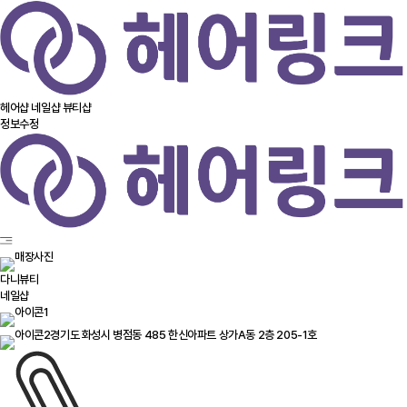
헤어샵
네일샵
뷰티샵
정보수정
다니뷰티
네일샵
경기도 화성시 병점동 485 한신아파트 상가A동 2층 205-1호