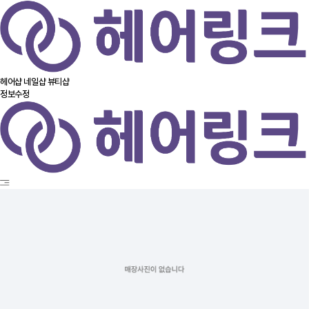
헤어샵
네일샵
뷰티샵
정보수정