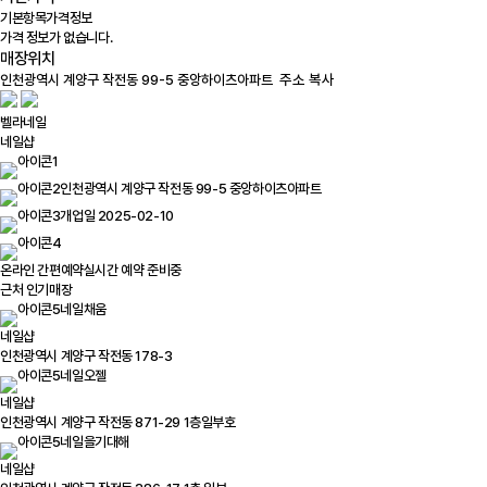
기본항목
가격정보
가격 정보가 없습니다.
매장위치
100m
주소 복사
벨라네일
네일샵
인천광역시 계양구 작전동 99-5 중앙하이츠아파트
개업일 2025-02-10
온라인 간편예약
실시간 예약 준비중
근처 인기매장
네일채움
네일샵
인천광역시 계양구 작전동 178-3
네일오젤
네일샵
인천광역시 계양구 작전동 871-29 1층일부호
네일을기대해
네일샵