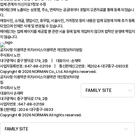
업체 관계자 이신가요?
정보 수정
헤어링크에 노출되는 상호명, 주소, 연락처는 공공데이터 포털의 오픈자료를 통해 등록 되었습니
다.
매장사진, 소개글, 영업시간, 휴무일, 시술사진, 가격정보 등의 내용은 업체 요청에 의해 추가 등록
되었으며 언제든 삭제 및 변경될 수 있습니다.
헤어링크는 업체 페이지를 제공할 뿐 관련 시술 등에 일체 개입하지 않으며 법적인 분쟁에 책임지
지 않습니다.
공지사항
이용약관
위치서비스이용약관
개인정보처리방침
주식회사 노먼
대구광역시 중구 명덕로 179, 2층 | 대표이사 : 손재락
사업자등록번호 : 647-88-02159 | 통신판매신고번호 : 제2024-대구중구-0933호
Copyright © 2026 NORMAN Co., Ltd. All rights reserved.
공지사항
이용약관
위치서비스이용약관
개인정보처리방
침
주식회사 노먼
FAMILY SITE
대표이사 손재락
대구광역시 중구 명덕로 179, 2층
사업자번호 : 647-88-02159
통신판매업 : 2024-대구중구-0933
Copyright © 2026 NORMAN All rights reserved.
FAMILY SITE