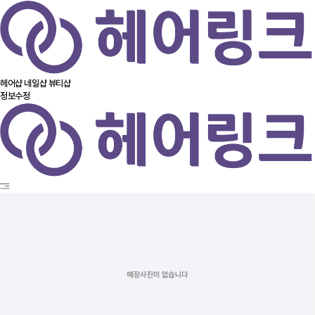
헤어샵
네일샵
뷰티샵
정보수정