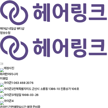
헤어샵
네일샵
뷰티샵
정보수정
화려한머리나라
미용업
063 468 2076
전북특별자치도 군산시 소룡동 1386-10 진흥상가 106호
개업일 1998-03-26
온라인 간편예약
실시간 예약 준비중