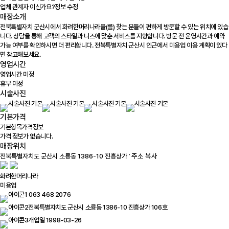
업체 관계자 이신가요?
정보 수정
매장소개
전북특별자치 군산시에서 화려한머리나라을(를) 찾는 분들이 편하게 방문할 수 있는 위치에 있습
니다. 상담을 통해 고객의 스타일과 니즈에 맞춘 서비스를 지향합니다. 방문 전 운영시간과 예약
가능 여부를 확인하시면 더 편리합니다. 전북특별자치 군산시 인근에서 미용업 이용 계획이 있다
면 참고해보세요.
영업시간
영업시간 미정
휴무 미정
시술사진
기본가격
기본항목
가격정보
가격 정보가 없습니다.
매장위치
100m
주소 복사
화려한머리나라
미용업
063 468 2076
전북특별자치도 군산시 소룡동 1386-10 진흥상가 106호
개업일 1998-03-26