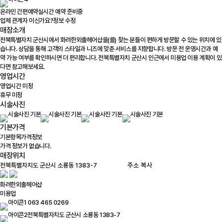
온라인 간편예약
실시간 예약 준비중
업체 관계자 이신가요?
정보 수정
매장소개
전북특별자치 군산시에서 화려한외출헤어샵을(를) 찾는 분들이 편하게 방문할 수 있는 위치에 있
습니다. 상담을 통해 고객의 스타일과 니즈에 맞춘 서비스를 지향합니다. 방문 전 운영시간과 예
약 가능 여부를 확인하시면 더 편리합니다. 전북특별자치 군산시 인근에서 미용업 이용 계획이 있
다면 참고해보세요.
영업시간
영업시간 미정
휴무 미정
시술사진
기본가격
기본항목
가격정보
가격 정보가 없습니다.
매장위치
100m
주소 복사
화려한외출헤어샵
미용업
063 465 0269
전북특별자치도 군산시 소룡동 1383-7