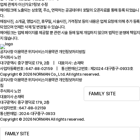
업체 관계자 이신가요?
정보 수정
헤어링크에 노출되는 상호명, 주소, 연락처는 공공데이터 포털의 오픈자료를 통해 등록 되었습니
다.
매장사진, 소개글, 영업시간, 휴무일, 시술사진, 가격정보 등의 내용은 업체 요청에 의해 추가 등록
되었으며 언제든 삭제 및 변경될 수 있습니다.
헤어링크는 업체 페이지를 제공할 뿐 관련 시술 등에 일체 개입하지 않으며 법적인 분쟁에 책임지
지 않습니다.
공지사항
이용약관
위치서비스이용약관
개인정보처리방침
주식회사 노먼
대구광역시 중구 명덕로 179, 2층 | 대표이사 : 손재락
사업자등록번호 : 647-88-02159 | 통신판매신고번호 : 제2024-대구중구-0933호
Copyright © 2026 NORMAN Co., Ltd. All rights reserved.
공지사항
이용약관
위치서비스이용약관
개인정보처리방
침
주식회사 노먼
FAMILY SITE
대표이사 손재락
대구광역시 중구 명덕로 179, 2층
사업자번호 : 647-88-02159
통신판매업 : 2024-대구중구-0933
Copyright © 2026 NORMAN All rights reserved.
FAMILY SITE