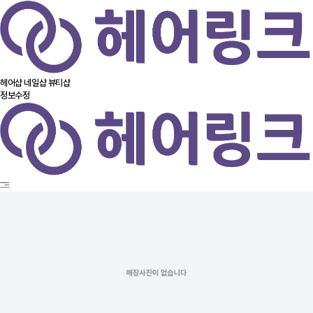
헤어샵
네일샵
뷰티샵
정보수정