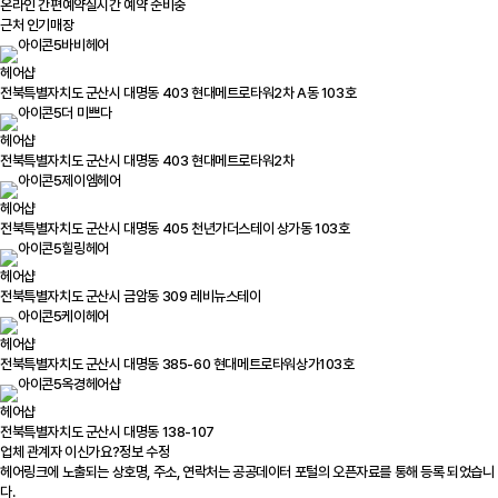
온라인 간편예약
실시간 예약 준비중
근처 인기매장
바비헤어
헤어샵
전북특별자치도 군산시 대명동 403 현대메트로타워2차 A동 103호
더 미쁘다
헤어샵
전북특별자치도 군산시 대명동 403 현대메트로타워2차
제이엠헤어
헤어샵
전북특별자치도 군산시 대명동 405 천년가더스테이 상가동 103호
힐링헤어
헤어샵
전북특별자치도 군산시 금암동 309 레비뉴스테이
케이헤어
헤어샵
전북특별자치도 군산시 대명동 385-60 현대메트로타워상가103호
옥경헤어샵
헤어샵
전북특별자치도 군산시 대명동 138-107
업체 관계자 이신가요?
정보 수정
헤어링크에 노출되는 상호명, 주소, 연락처는 공공데이터 포털의 오픈자료를 통해 등록 되었습니
다.