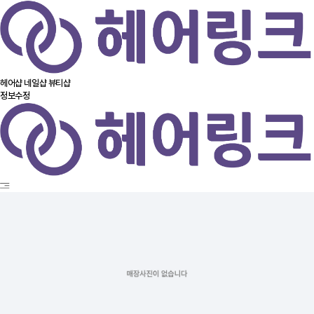
헤어샵
네일샵
뷰티샵
정보수정