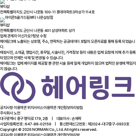
뷰티샵
전북특별자치도 군산시 나운동 100-11 롯데아파트3차상가 114호
올가드림뷰티 나운삼성점
뷰티샵
전북특별자치도 군산시 나운동 401 삼성아파트 상가
업체 관계자 이신가요?
정보 수정
헤어링크에 노출되는 상호명, 주소, 연락처는 공공데이터 포털의 오픈자료를 통해 등록 되었습니
다.
매장사진, 소개글, 영업시간, 휴무일, 시술사진, 가격정보 등의 내용은 업체 요청에 의해 추가 등록
되었으며 언제든 삭제 및 변경될 수 있습니다.
헤어링크는 업체 페이지를 제공할 뿐 관련 시술 등에 일체 개입하지 않으며 법적인 분쟁에 책임지
지 않습니다.
공지사항
이용약관
위치서비스이용약관
개인정보처리방침
주식회사 노먼
대구광역시 중구 명덕로 179, 2층 | 대표이사 : 손재락
사업자등록번호 : 647-88-02159 | 통신판매신고번호 : 제2024-대구중구-0933호
Copyright © 2026 NORMAN Co., Ltd. All rights reserved.
공지사항
이용약관
위치서비스이용약관
개인정보처리방