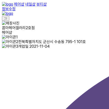
헤어샵
네일샵
뷰티샵
정보수정
콤마헤어갤러리2호점
헤어샵
전북특별자치도 군산시 수송동 795-1 101호
개업일 2021-11-04