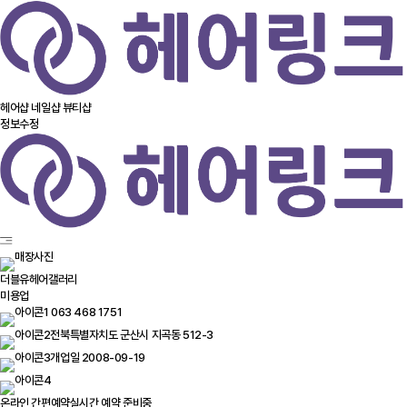
헤어샵
네일샵
뷰티샵
정보수정
더블유헤어갤러리
미용업
063 468 1751
전북특별자치도 군산시 지곡동 512-3
개업일 2008-09-19
온라인 간편예약
실시간 예약 준비중