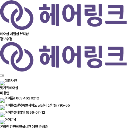
헤어샵
네일샵
뷰티샵
정보수정
빗가위헤어샵
미용업
063 462 0212
전북특별자치도 군산시 삼학동 795-55
개업일 1996-07-12
온라인 간편예약
실시간 예약 준비중