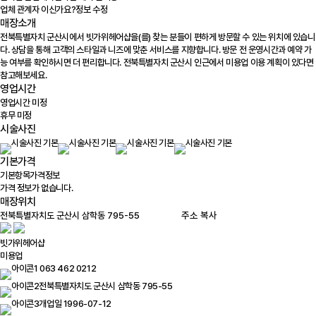
업체 관계자 이신가요?
정보 수정
매장소개
전북특별자치 군산시에서 빗가위헤어샵을(를) 찾는 분들이 편하게 방문할 수 있는 위치에 있습니
다. 상담을 통해 고객의 스타일과 니즈에 맞춘 서비스를 지향합니다. 방문 전 운영시간과 예약 가
능 여부를 확인하시면 더 편리합니다. 전북특별자치 군산시 인근에서 미용업 이용 계획이 있다면
참고해보세요.
영업시간
영업시간 미정
휴무 미정
시술사진
기본가격
기본항목
가격정보
가격 정보가 없습니다.
매장위치
100m
주소 복사
빗가위헤어샵
미용업
063 462 0212
전북특별자치도 군산시 삼학동 795-55
개업일 1996-07-12