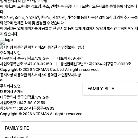
업체 관계자 이신가요?
정보 수정
헤어링크에 노출되는 상호명, 주소, 연락처는 공공데이터 포털의 오픈자료를 통해 등록 되었습니
다.
매장사진, 소개글, 영업시간, 휴무일, 시술사진, 가격정보 등의 내용은 업체 요청에 의해 추가 등록
되었으며 언제든 삭제 및 변경될 수 있습니다.
헤어링크는 업체 페이지를 제공할 뿐 관련 시술 등에 일체 개입하지 않으며 법적인 분쟁에 책임지
지 않습니다.
공지사항
이용약관
위치서비스이용약관
개인정보처리방침
주식회사 노먼
대구광역시 중구 명덕로 179, 2층 | 대표이사 : 손재락
사업자등록번호 : 647-88-02159 | 통신판매신고번호 : 제2024-대구중구-0933호
Copyright © 2026 NORMAN Co., Ltd. All rights reserved.
공지사항
이용약관
위치서비스이용약관
개인정보처리방
침
주식회사 노먼
FAMILY SITE
대표이사 손재락
대구광역시 중구 명덕로 179, 2층
사업자번호 : 647-88-02159
통신판매업 : 2024-대구중구-0933
Copyright © 2026 NORMAN All rights reserved.
FAMILY SITE
✕