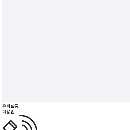
은파살롱
미용업