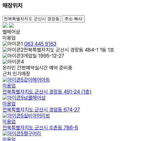
매장위치
100m
주소 복사
별헤어샵
미용업
063 445 9163
전북특별자치도 군산시 경장동 484-1 1동 1호
개업일 1995-12-27
온라인 간편예약
실시간 예약 준비중
근처 인기매장
강이헤어아트
미용업
전북특별자치도 군산시 경장동 491-24 (1층)
넝쿨헤어샵
미용업
전북특별자치도 군산시 경암동 674-27
실비아머리방
미용업
전북특별자치도 군산시 조촌동 786-6
짱구머리
미용업