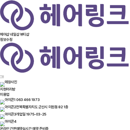
헤어샵
네일샵
뷰티샵
정보수정
지현머리방
미용업
063 466 1973
전북특별자치도 군산시 미원동 82 1층
개업일 1975-03-25
온라인 간편예약
실시간 예약 준비중