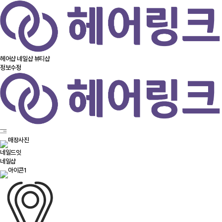
헤어샵
네일샵
뷰티샵
정보수정
네일드잇
네일샵