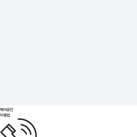
헤어공간
미용업