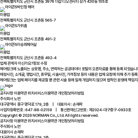
전북특별자치도 군산시 조촌동 3976 더샵 디오션시티 상가 430동 105호
박민정 헤어
미용업
전북특별자치도 군산시 조촌동 565-7
가위춤
미용업
전북특별자치도 군산시 조촌동 491-2
이승희헤어샆
미용업
전북특별자치도 군산시 조촌동 492-4
업체 관계자 이신가요?
정보 수정
헤어링크에 노출되는 상호명, 주소, 연락처는 공공데이터 포털의 오픈자료를 통해 등록 되었습니
매장사진, 소개글, 영업시간, 휴무일, 시술사진, 가격정보 등의 내용은 업체 요청에 의해 추가 등록
헤어링크는 업체 페이지를 제공할 뿐 관련 시술 등에 일체 개입하지 않으며 법적인 분쟁에 책임지
공지사항
이용약관
위치서비스이용약관
개인정보처리방침
주식회사 노먼
대구광역시 중구 명덕로 179, 2층 | 대표이사 : 손재락
사업자등록번호 : 647-88-02159 | 통신판매신고번호 : 제2024-대구중구-0933호
Copyright © 2026 NORMAN Co., Ltd. All rights reserved.
공지사항
이용약관
위치서비스이용약관
개인정보처리방침
주식회사 노먼
대표이사 손재락
대구광역시 중구 명덕로 179, 2층