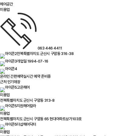
헤어공간
미용업
063 446 4411
전북특별자치도 군산시 구암동 316-38
개업일 1994-07-16
온라인 간편예약
실시간 예약 준비중
근처 인기매장
고은헤어
미용업
전북특별자치도 군산시 구암동 313-8
지원헤어칼라
미용업
전북특별자치도 군산시 구암동 65 현대아파트상가103호
더샵헤어닥터
미용업