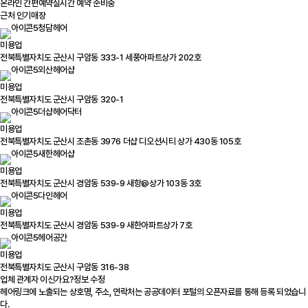
온라인 간편예약
실시간 예약 준비중
근처 인기매장
청담헤어
미용업
전북특별자치도 군산시 구암동 333-1 세풍아파트상가 202호
외산헤어샵
미용업
전북특별자치도 군산시 구암동 320-1
더샵헤어닥터
미용업
전북특별자치도 군산시 조촌동 3976 더샵 디오션시티 상가 430동 105호
새한헤어샵
미용업
전북특별자치도 군산시 경암동 539-9 새항@상가 103동 3호
다인헤어
미용업
전북특별자치도 군산시 경암동 539-9 새한아파트상가 7호
헤어공간
미용업
전북특별자치도 군산시 구암동 316-38
업체 관계자 이신가요?
정보 수정
헤어링크에 노출되는 상호명, 주소, 연락처는 공공데이터 포털의 오픈자료를 통해 등록 되었습니
다.