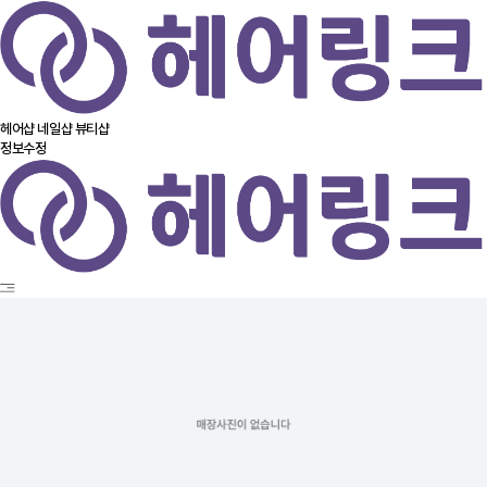
헤어샵
네일샵
뷰티샵
정보수정