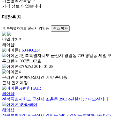
기본항목
가격정보
가격 정보가 없습니다.
매장위치
100m
주소 복사
아델라헤어
헤어샵
634466234
전북특별자치도 군산시 경암동 709 경암동 제일 오
투그란데 907동 103호
개업일 2016-01-28
온라인 간편예약
실시간 예약 준비중
근처 인기매장
e편한HAIR
헤어샵
전북특별자치도 군산시 조촌동 3963 e편한세상 디오션시티
카라헤어
헤어샵
전북특별자치도 군산시 경암동 540-8 경암동부향하나로아파