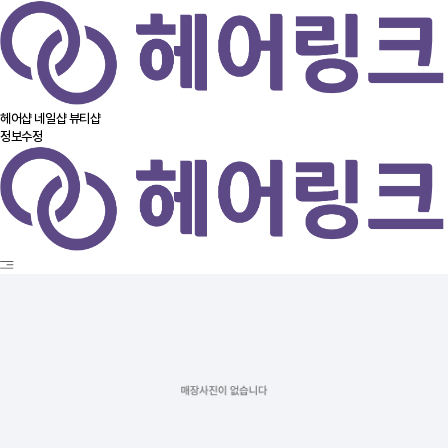
헤어샵
네일샵
뷰티샵
정보수정