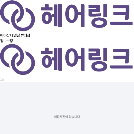
헤어샵
네일샵
뷰티샵
정보수정