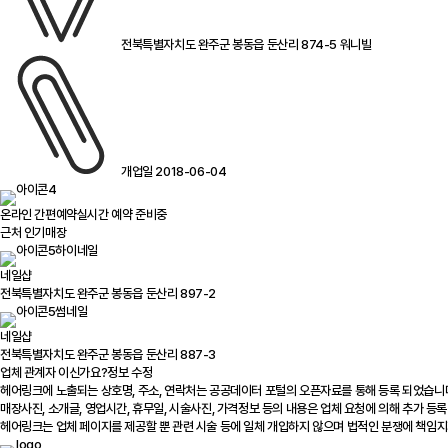
전북특별자치도 완주군 봉동읍 둔산리 874-5 워니빌
개업일 2018-06-04
온라인 간편예약
실시간 예약 준비중
근처 인기매장
하이네일
네일샵
전북특별자치도 완주군 봉동읍 둔산리 897-2
썸네일
네일샵
전북특별자치도 완주군 봉동읍 둔산리 887-3
업체 관계자 이신가요?
정보 수정
헤어링크에 노출되는 상호명, 주소, 연락처는 공공데이터 포털의 오픈자료를 통해 등록 되었습니
매장사진, 소개글, 영업시간, 휴무일, 시술사진, 가격정보 등의 내용은 업체 요청에 의해 추가 등록
헤어링크는 업체 페이지를 제공할 뿐 관련 시술 등에 일체 개입하지 않으며 법적인 분쟁에 책임지