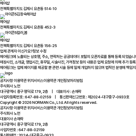
헤어샵
전북특별자치도 김제시 요촌동 514-10
김창숙헤어샵
헤어샵
전북특별자치도 김제시 요촌동 452-3
컬러,봄
헤어샵
전북특별자치도 김제시 요촌동 156-25
업체 관계자 이신가요?
정보 수정
헤어링크에 노출되는 상호명, 주소, 연락처는 공공데이터 포털의 오픈자료를 통해 등록 되었습니
매장사진, 소개글, 영업시간, 휴무일, 시술사진, 가격정보 등의 내용은 업체 요청에 의해 추가 등록
헤어링크는 업체 페이지를 제공할 뿐 관련 시술 등에 일체 개입하지 않으며 법적인 분쟁에 책임지
공지사항
이용약관
위치서비스이용약관
개인정보처리방침
주식회사 노먼
대구광역시 중구 명덕로 179, 2층 | 대표이사 : 손재락
사업자등록번호 : 647-88-02159 | 통신판매신고번호 : 제2024-대구중구-0933호
Copyright © 2026 NORMAN Co., Ltd. All rights reserved.
공지사항
이용약관
위치서비스이용약관
개인정보처리방침
주식회사 노먼
대표이사 손재락
대구광역시 중구 명덕로 179, 2층
사업자번호 : 647-88-02159
통신판매업 : 2024-대구중구-0933