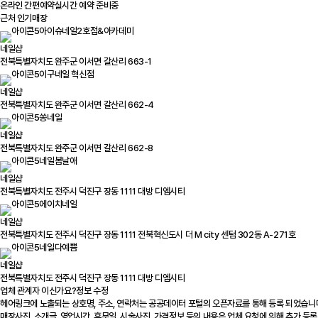
온라인 간편예약
실시간 예약 준비중
근처 인기매장
아이슈네일2호점&아카데미
네일샵
전북특별자치도 완주군 이서면 갈산리 663-1
이구네일 혁신점
네일샵
전북특별자치도 완주군 이서면 갈산리 662-4
쏭네일
네일샵
전북특별자치도 완주군 이서면 갈산리 662-8
네일봄날애
네일샵
전북특별자치도 전주시 덕진구 장동 1111 대방 디엠시티
에이치네일
네일샵
전북특별자치도 전주시 덕진구 장동 1111 전북혁신도시 더 M city 센텀 302동 A-271호
네일다예쁨
네일샵
전북특별자치도 전주시 덕진구 장동 1111 대방 디엠시티
업체 관계자 이신가요?
정보 수정
헤어링크에 노출되는 상호명, 주소, 연락처는 공공데이터 포털의 오픈자료를 통해 등록 되었습니
매장사진, 소개글, 영업시간, 휴무일, 시술사진, 가격정보 등의 내용은 업체 요청에 의해 추가 등록