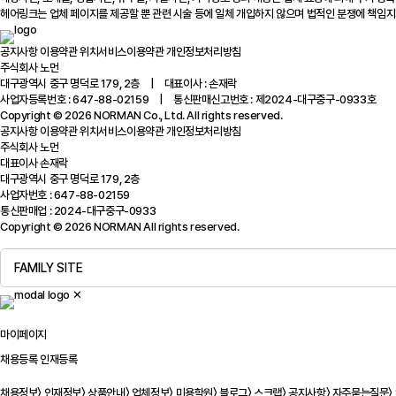
헤어링크는 업체 페이지를 제공할 뿐 관련 시술 등에 일체 개입하지 않으며 법적인 분쟁에 책임지
공지사항
이용약관
위치서비스이용약관
개인정보처리방침
주식회사 노먼
대구광역시 중구 명덕로 179, 2층 | 대표이사 : 손재락
사업자등록번호 : 647-88-02159 | 통신판매신고번호 : 제2024-대구중구-0933호
Copyright © 2026 NORMAN Co., Ltd. All rights reserved.
공지사항
이용약관
위치서비스이용약관
개인정보처리방침
주식회사 노먼
대표이사 손재락
대구광역시 중구 명덕로 179, 2층
사업자번호 : 647-88-02159
통신판매업 : 2024-대구중구-0933
Copyright © 2026 NORMAN All rights reserved.
FAMILY SITE
✕
마이페이지
채용등록
인재등록
채용정보
〉
인재정보
〉
상품안내
〉
업체정보
〉
미용학원
〉
블로그
〉
스크랩
〉
공지사항
〉
자주묻는질문
〉