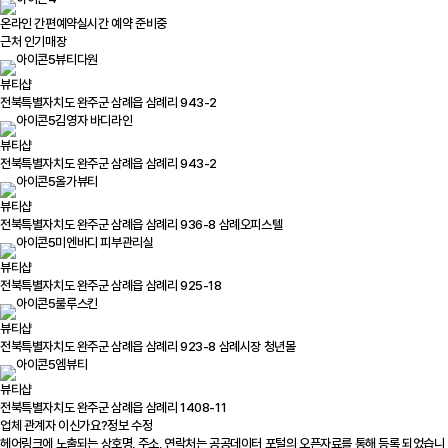
온라인 간편예약
실시간 예약 준비중
근처 인기매장
뷰티다원
뷰티샵
전북특별자치도 완주군 삼례읍 삼례리 943-2
김영자 바디라인
뷰티샵
전북특별자치도 완주군 삼례읍 삼례리 943-2
올가뷰티
뷰티샵
전북특별자치도 완주군 삼례읍 삼례리 936-8 삼례오피스텔
미엔바디 피부관리실
뷰티샵
전북특별자치도 완주군 삼례읍 삼례리 925-18
룰루스킨
뷰티샵
전북특별자치도 완주군 삼례읍 삼례리 923-8 삼례시장 청년몰
엠뷰티
뷰티샵
전북특별자치도 완주군 삼례읍 삼례리 1408-11
업체 관계자 이신가요?
정보 수정
헤어링크에 노출되는 상호명, 주소, 연락처는 공공데이터 포털의 오픈자료를 통해 등록 되었습니