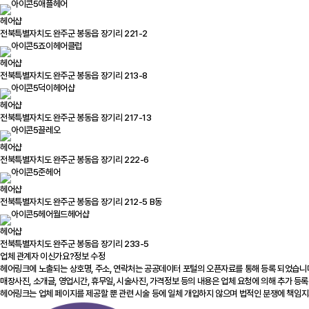
애플헤어
헤어샵
전북특별자치도 완주군 봉동읍 장기리 221-2
죠이헤어클럽
헤어샵
전북특별자치도 완주군 봉동읍 장기리 213-8
덕이헤어샵
헤어샵
전북특별자치도 완주군 봉동읍 장기리 217-13
끌레오
헤어샵
전북특별자치도 완주군 봉동읍 장기리 222-6
준헤어
헤어샵
전북특별자치도 완주군 봉동읍 장기리 212-5 B동
헤어월드헤어샵
헤어샵
전북특별자치도 완주군 봉동읍 장기리 233-5
업체 관계자 이신가요?
정보 수정
헤어링크에 노출되는 상호명, 주소, 연락처는 공공데이터 포털의 오픈자료를 통해 등록 되었습니
매장사진, 소개글, 영업시간, 휴무일, 시술사진, 가격정보 등의 내용은 업체 요청에 의해 추가 등록
헤어링크는 업체 페이지를 제공할 뿐 관련 시술 등에 일체 개입하지 않으며 법적인 분쟁에 책임지