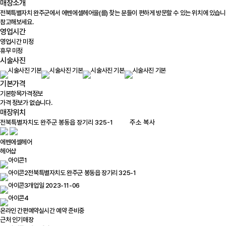
매장소개
전북특별자치 완주군에서 에벤에셀헤어을(를) 찾는 분들이 편하게 방문할 수 있는 위치에 있습니다
참고해보세요.
영업시간
영업시간 미정
휴무 미정
시술사진
기본가격
기본항목
가격정보
가격 정보가 없습니다.
매장위치
100m
주소 복사
에벤에셀헤어
헤어샵
전북특별자치도 완주군 봉동읍 장기리 325-1
개업일 2023-11-06
온라인 간편예약
실시간 예약 준비중
근처 인기매장