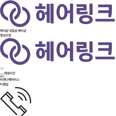
헤어샵
네일샵
뷰티샵
정보수정
비엔나헤어비스
미용업