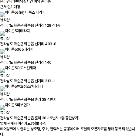
온라인 간편예약
실시간 예약 준비중
근처 인기매장
샵(#) 디톡스 테라피
뷰티샵
전라남도 화순군 화순읍 신기리 128-1 1층
이테라피
뷰티샵
전라남도 화순군 화순읍 신기리 403-8
365테라피
뷰티샵
전라남도 화순군 화순읍 신기리 140
OiC스킨케어
뷰티샵
전라남도 화순군 화순읍 신기리 313-1
류효정스킨테라피
뷰티샵
전라남도 화순군 화순읍 훈리 38-1번지
피부연가
뷰티샵
전라남도 화순군 화순읍 훈리 38-15번지 1층(중간상가)
업체 관계자 이신가요?
정보 수정
헤어링크에 노출되는 상호명, 주소, 연락처는 공공데이터 포털의 오픈자료를 통해 등록 되었습니
다.