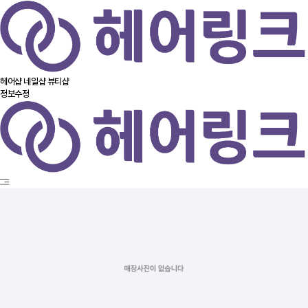
헤어샵
네일샵
뷰티샵
정보수정