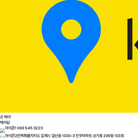
순 헤어
헤어샵
063 545 3223
전북특별자치도 김제시 검산동 1030-3 진우아파트 상가동 209동 103호