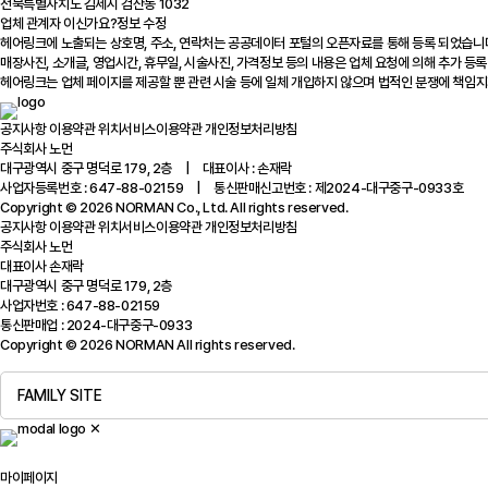
전북특별자치도 김제시 검산동 1032
업체 관계자 이신가요?
정보 수정
헤어링크에 노출되는 상호명, 주소, 연락처는 공공데이터 포털의 오픈자료를 통해 등록 되었습니
매장사진, 소개글, 영업시간, 휴무일, 시술사진, 가격정보 등의 내용은 업체 요청에 의해 추가 등록
헤어링크는 업체 페이지를 제공할 뿐 관련 시술 등에 일체 개입하지 않으며 법적인 분쟁에 책임지
공지사항
이용약관
위치서비스이용약관
개인정보처리방침
주식회사 노먼
대구광역시 중구 명덕로 179, 2층 | 대표이사 : 손재락
사업자등록번호 : 647-88-02159 | 통신판매신고번호 : 제2024-대구중구-0933호
Copyright © 2026 NORMAN Co., Ltd. All rights reserved.
공지사항
이용약관
위치서비스이용약관
개인정보처리방침
주식회사 노먼
대표이사 손재락
대구광역시 중구 명덕로 179, 2층
사업자번호 : 647-88-02159
통신판매업 : 2024-대구중구-0933
Copyright © 2026 NORMAN All rights reserved.
FAMILY SITE
✕
마이페이지