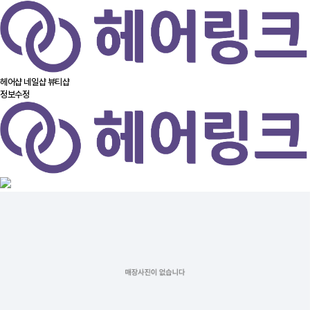
헤어샵
네일샵
뷰티샵
정보수정