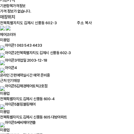
기본가격
기본항목
가격정보
가격 정보가 없습니다.
매장위치
주소 복사
헤어코리아
미용업
063 543 4433
전북특별자치도 김제시 신풍동 602-3
개업일 2003-12-18
온라인 간편예약
실시간 예약 준비중
근처 인기매장
김해경헤어토픽2호점
미용업
전북특별자치도 김제시 신풍동 600-4
블링블링헤어
미용업
전북특별자치도 김제시 신풍동 605 대방아파트
쎄씨헤어연출
미용업