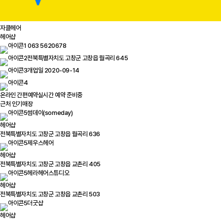
자클헤어
헤어샵
063 5620678
전북특별자치도 고창군 고창읍 월곡리 645
개업일 2020-09-14
온라인 간편예약
실시간 예약 준비중
근처 인기매장
썸데이(someday)
헤어샵
전북특별자치도 고창군 고창읍 월곡리 636
제우스헤어
헤어샵
전북특별자치도 고창군 고창읍 교촌리 405
헤라헤어스튜디오
헤어샵
전북특별자치도 고창군 고창읍 교촌리 503
더굿샵
헤어샵