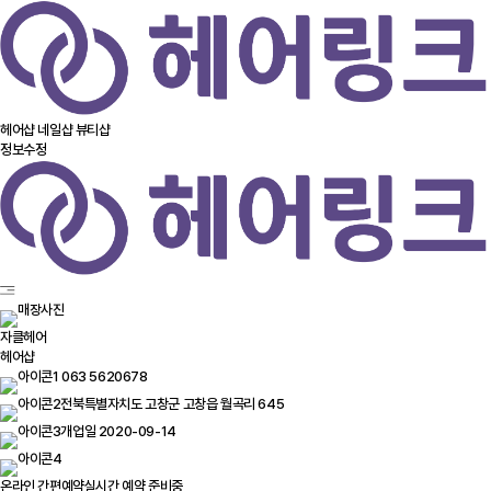
헤어샵
네일샵
뷰티샵
정보수정
자클헤어
헤어샵
063 5620678
전북특별자치도 고창군 고창읍 월곡리 645
개업일 2020-09-14
온라인 간편예약
실시간 예약 준비중