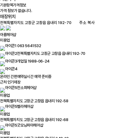
기본항목
가격정보
가격 정보가 없습니다.
매장위치
100m
주소 복사
아름헤어샵
미용업
063 5641532
전북특별자치도 고창군 고창읍 읍내리 192-70
개업일 1988-06-24
온라인 간편예약
실시간 예약 준비중
근처 인기매장
전소희헤어샵
미용업
전북특별자치도 고창군 고창읍 읍내리 192-58
벨라헤어샵
미용업
전북특별자치도 고창군 고창읍 읍내리 192-68
굿모닝파마헤어샵
미용업