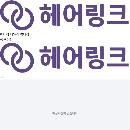
헤어샵
네일샵
뷰티샵
정보수정