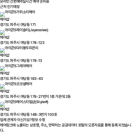
온라인 간편예약
실시간 예약 준비중
근처 인기매장
가위소리헤어
헤어샵
경기도 파주시 야당동 171
제이슬리(Jayesslee)
헤어샵
경기도 파주시 야당동 178-123
닥터봉두피관리
헤어샵
경기도 파주시 야당동 178-13
그레아헤어
헤어샵
경기도 파주시 야당동 183-43
코코넬헤어
헤어샵
경기도 파주시 야당동 178-27번지 1층 가운데 2동
헤어스타일샵(Style#)
헤어샵
경기도 파주시 야당동 148-3번지 103호
업체 관계자 이신가요?
정보 수정
헤어링크에 노출되는 상호명, 주소, 연락처는 공공데이터 포털의 오픈자료를 통해 등록 되었습니
다.