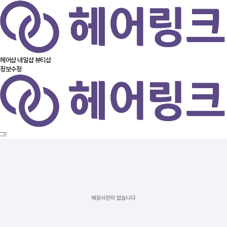
헤어샵
네일샵
뷰티샵
정보수정