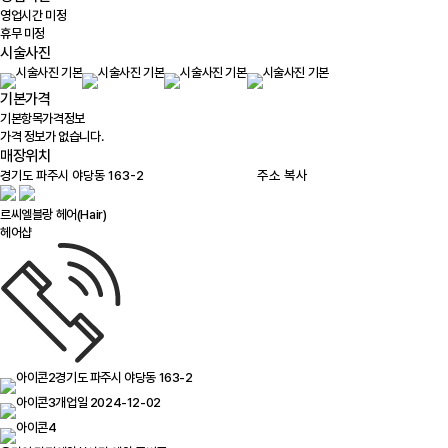
영업시간 미정
휴무 미정
시술사진
기본가격
기본항목
가격정보
가격 정보가 없습니다.
매장위치
100m
주소 복사
르씨엘블랑 헤어(Hair)
헤어샵
경기도 파주시 야당동 163-2
개업일 2024-12-02