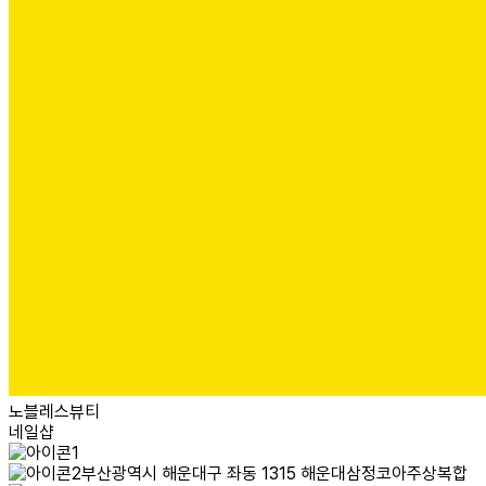
노블레스뷰티
네일샵
부산광역시 해운대구 좌동 1315 해운대삼정코아주상복합