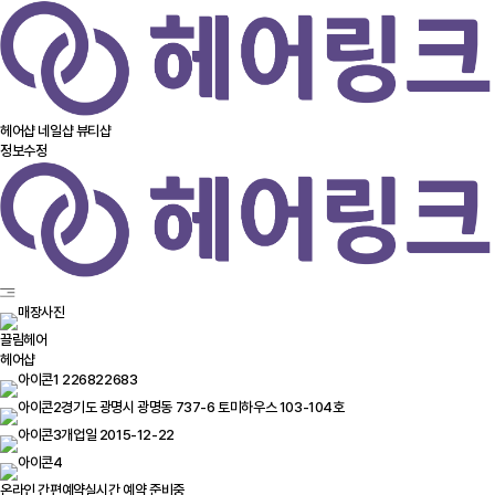
헤어샵
네일샵
뷰티샵
정보수정
끌림헤어
헤어샵
226822683
경기도 광명시 광명동 737-6 토미하우스 103-104호
개업일 2015-12-22
온라인 간편예약
실시간 예약 준비중