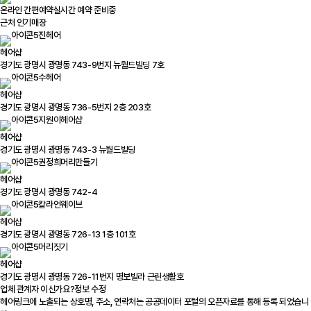
온라인 간편예약
실시간 예약 준비중
근처 인기매장
진헤어
헤어샵
경기도 광명시 광명동 743-9번지 뉴월드빌딩 7호
수헤어
헤어샵
경기도 광명시 광명동 736-5번지 2층 203호
지원이헤어샵
헤어샵
경기도 광명시 광명동 743-3 뉴월드빌딩
권정희머리만들기
헤어샵
경기도 광명시 광명동 742-4
칼라언웨이브
헤어샵
경기도 광명시 광명동 726-13 1층 101호
머리짓기
헤어샵
경기도 광명시 광명동 726-11번지 명보빌라 근린생활호
업체 관계자 이신가요?
정보 수정
헤어링크에 노출되는 상호명, 주소, 연락처는 공공데이터 포털의 오픈자료를 통해 등록 되었습니