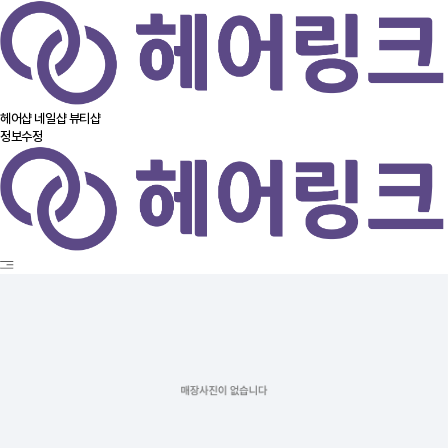
헤어샵
네일샵
뷰티샵
정보수정