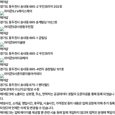
헤어샵
경기도 동두천시 송내동 695-2 우진프라자 202호
J's제이스헤어
헤어샵
경기도 동두천시 송내동 695 송계빌딩 102,1호
큐사랑동두천점
헤어샵
경기도 동두천시 송내동 695-1 금빌딩
바이올렛
헤어샵
경기도 동두천시 송내동 695-2 우진프라자
까미유헤어
헤어샵
경기도 동두천시 송내동 695-4번지 송현빌딩 101호
샤론의꽃미용아카데미
헤어샵
경기도 동두천시 송내동 675-1 팬타월드
업체 관계자 이신가요?
정보 수정
헤어링크에 노출되는 상호명, 주소, 연락처는 공공데이터 포털의 오픈자료를 통해 등록 되었습니
다.
매장사진, 소개글, 영업시간, 휴무일, 시술사진, 가격정보 등의 내용은 업체 요청에 의해 추가 등록
되었으며 언제든 삭제 및 변경될 수 있습니다.
헤어링크는 업체 페이지를 제공할 뿐 관련 시술 등에 일체 개입하지 않으며 법적인 분쟁에 책임지