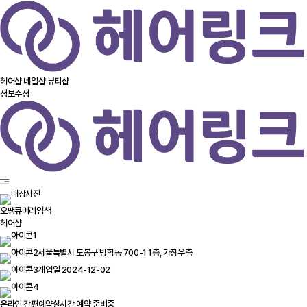
헤어샵
네일샵
뷰티샵
정보수정
오땡큐머리염색
헤어샵
서울특별시 도봉구 방학동 700-1 1층, 가장우측
개업일 2024-12-02
온라인 간편예약
실시간 예약 준비중