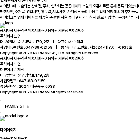
업체 관계자 이신가요?
정보 수정
헤어링크에 노출되는 상호명, 주소, 연락처는 공공데이터 포털의 오픈자료를 통해 등록 되었습니
매장사진, 소개글, 영업시간, 휴무일, 시술사진, 가격정보 등의 내용은 업체 요청에 의해 추가 등록
헤어링크는 업체 페이지를 제공할 뿐 관련 시술 등에 일체 개입하지 않으며 법적인 분쟁에 책임지
공지사항
이용약관
위치서비스이용약관
개인정보처리방침
주식회사 노먼
대구광역시 중구 명덕로 179, 2층 | 대표이사 : 손재락
사업자등록번호 : 647-88-02159 | 통신판매신고번호 : 제2024-대구중구-0933호
Copyright © 2026 NORMAN Co., Ltd. All rights reserved.
공지사항
이용약관
위치서비스이용약관
개인정보처리방침
주식회사 노먼
대표이사 손재락
대구광역시 중구 명덕로 179, 2층
사업자번호 : 647-88-02159
통신판매업 : 2024-대구중구-0933
Copyright © 2026 NORMAN All rights reserved.
FAMILY SITE
✕
마이페이지
채용등록
인재등록