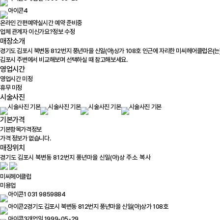
온라인 간편예약
실시간 예약 준비중
업체 관계자 이신가요?
정보 수정
매장소개
경기도 김포시 북변동 812번지 풍년마을 신일(아)상가 108호 인근에 자리한 미씨헤어클럽은(는
김포시 주변에서 비교해보며 선택하실 때 참고해보세요.
영업시간
영업시간 미정
휴무 미정
시술사진
기본가격
기본항목
가격정보
가격 정보가 없습니다.
매장위치
100m
주소 복사
미씨헤어클럽
미용업
031 9859884
경기도 김포시 북변동 812번지 풍년마을 신일(아)상가 108호
개업일 1999-05-29