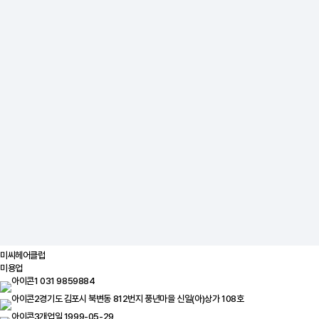
미씨헤어클럽
미용업
031 9859884
경기도 김포시 북변동 812번지 풍년마을 신일(아)상가 108호
개업일 1999-05-29