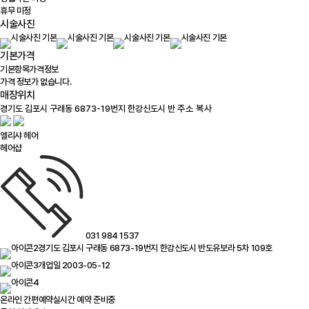
휴무 미정
시술사진
기본가격
기본항목
가격정보
가격 정보가 없습니다.
매장위치
100m
주소 복사
엘리샤 헤어
헤어샵
031 984 1537
경기도 김포시 구래동 6873-19번지 한강신도시 반도유보라 5차 109호
개업일 2003-05-12
온라인 간편예약
실시간 예약 준비중