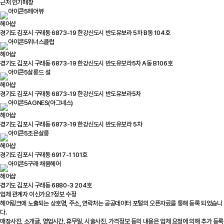
근처 인기매장
헤어뷰
헤어샵
경기도 김포시 구래동 6873-19 한강신도시 반도유보라 5차 B동 104호
위너스클럽
헤어샵
경기도 김포시 구래동 6873-19 한강신도시 반도유보라5차 A동 B106호
살롱드 설
헤어샵
경기도 김포시 구래동 6873-19 한강신도시 반도유보라5차
AGNES(아그네스)
헤어샵
경기도 김포시 구래동 6873-19 한강신도시 반도유보라 5차
조은살롱
헤어샵
경기도 김포시 구래동 6917-1 101호
구래 채움헤어
헤어샵
경기도 김포시 구래동 6880-3 204호
업체 관계자 이신가요?
정보 수정
헤어링크에 노출되는 상호명, 주소, 연락처는 공공데이터 포털의 오픈자료를 통해 등록 되었습니
다.
매장사진, 소개글, 영업시간, 휴무일, 시술사진, 가격정보 등의 내용은 업체 요청에 의해 추가 등록