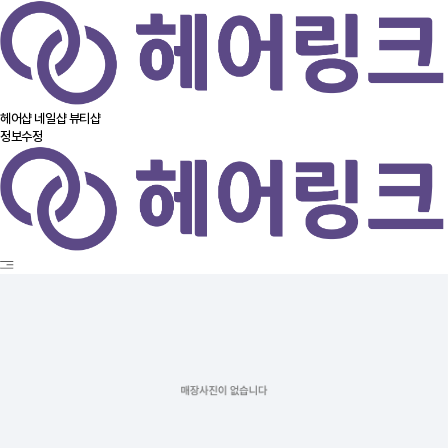
헤어샵
네일샵
뷰티샵
정보수정