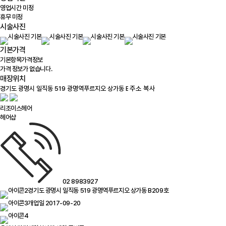
영업시간 미정
휴무 미정
시술사진
기본가격
기본항목
가격정보
가격 정보가 없습니다.
매장위치
100m
주소 복사
리조이스헤어
헤어샵
02 8983927
경기도 광명시 일직동 519 광명역푸르지오 상가동 B209호
개업일 2017-09-20