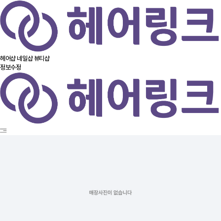
헤어샵
네일샵
뷰티샵
정보수정