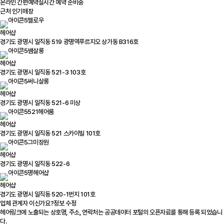
온라인 간편예약
실시간 예약 준비중
근처 인기매장
멜로우
헤어샵
경기도 광명시 일직동 519 광명역푸르지오 상가동 B316호
쌤살롱
헤어샵
경기도 광명시 일직동 521-3 103호
써니살롱
헤어샵
경기도 광명시 일직동 521-6 미상
521헤어룸
헤어샵
경기도 광명시 일직동 521 스카이빌 101호
그미장원
헤어샵
경기도 광명시 일직동 522-6
명헤어샵
헤어샵
경기도 광명시 일직동 520-1번지 101호
업체 관계자 이신가요?
정보 수정
헤어링크에 노출되는 상호명, 주소, 연락처는 공공데이터 포털의 오픈자료를 통해 등록 되었습니
다.