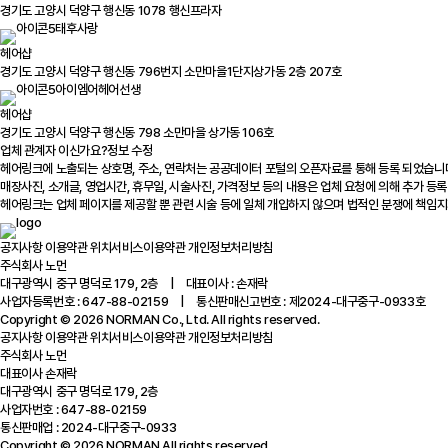
경기도 고양시 덕양구 행신동 1078 행신프라자
태후사랑
헤어샵
경기도 고양시 덕양구 행신동 796번지 소만마을1단지상가동 2층 207호
아이엠어헤어선생
헤어샵
경기도 고양시 덕양구 행신동 798 소만마을 상가동 106호
업체 관계자 이신가요?
정보 수정
헤어링크에 노출되는 상호명, 주소, 연락처는 공공데이터 포털의 오픈자료를 통해 등록 되었습니
매장사진, 소개글, 영업시간, 휴무일, 시술사진, 가격정보 등의 내용은 업체 요청에 의해 추가 등록
헤어링크는 업체 페이지를 제공할 뿐 관련 시술 등에 일체 개입하지 않으며 법적인 분쟁에 책임지
공지사항
이용약관
위치서비스이용약관
개인정보처리방침
주식회사 노먼
대구광역시 중구 명덕로 179, 2층 | 대표이사 : 손재락
사업자등록번호 : 647-88-02159 | 통신판매신고번호 : 제2024-대구중구-0933호
Copyright © 2026 NORMAN Co., Ltd. All rights reserved.
공지사항
이용약관
위치서비스이용약관
개인정보처리방침
주식회사 노먼
대표이사 손재락
대구광역시 중구 명덕로 179, 2층
사업자번호 : 647-88-02159
통신판매업 : 2024-대구중구-0933
Copyright © 2026 NORMAN All rights reserved.