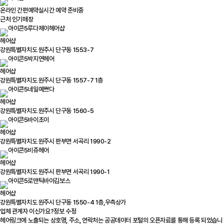
온라인 간편예약
실시간 예약 준비중
근처 인기매장
루다제이헤어샵
헤어샵
강원특별자치도 원주시 단구동 1553-7
박지연헤어
헤어샵
강원특별자치도 원주시 단구동 1557-7 1층
네일예쁘다
헤어샵
강원특별자치도 원주시 단구동 1560-5
바이초이
헤어샵
강원특별자치도 원주시 판부면 서곡리 1990-2
비쥬헤어
헤어샵
강원특별자치도 원주시 판부면 서곡리 1990-1
로맨틱바이김보스
헤어샵
강원특별자치도 원주시 단구동 1550-4 1층,우측상가
업체 관계자 이신가요?
정보 수정
헤어링크에 노출되는 상호명, 주소, 연락처는 공공데이터 포털의 오픈자료를 통해 등록 되었습니